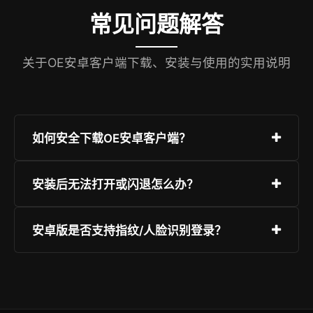
常见问题解答
关于OE安卓客户端下载、安装与使用的实用说明
如何安全下载OE安卓客户端？
请务必通过OE交易所官网
安装后无法打开或闪退怎么办？
（https://https://reg.ouyireg.com）或本页面提
供的官方下载链接获取APK文件。切勿从第三方应
建议检查：① 设备系统版本是否≥Android 8.0；
安卓版是否支持指纹/人脸识别登录？
用商店、论坛或短信链接安装，以防遭遇仿冒应
② 清理APP缓存并重启；③ 卸载旧版本后重新
用。安装前请开启“允许未知来源”选项，并核对
安装；④ 关闭其他安全类软件临时干扰。如仍异
支持。OE安卓客户端v5.7+版本已集成生物识别快
APK签名SHA256值是否与官网公示一致。
常，请前往帮助中心提交设备型号、安卓版本及错
速登录功能。您可在「我的—安全中心—生物认
误截图，技术团队将在2小时内反馈解决方案。
证」中开启。该功能仅在本地设备加密存储凭证，