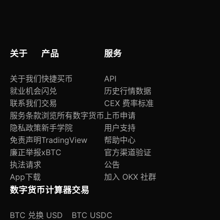
所有生物特征数据由系统框架独立管理，OE服务
器无权访问。
关于
产品
服务
关于我们
快捷买币
API
就业机会
闪兑
历史行情数据
联系我们
交易
CEX 费率标准
服务条款
浏览所有数字货币
上币申请
隐私政策
新手学院
用户支持
免责声明
TradingView
帮助中心
廉正举报
xBTC
官方渠道验证
执法请求
公告
App下载
加入 OKX 社群
数字货币计算器
交易
BTC 兑换 USD
BTC USDC